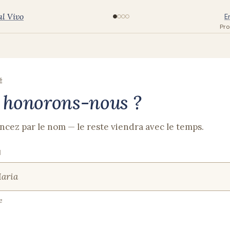
l Vivo
E
Pro
É
 honorons-nous ?
ez par le nom — le reste viendra avec le temps.
M
e