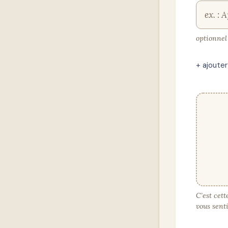
optionnel
+ ajoute
C’est cet
vous senti