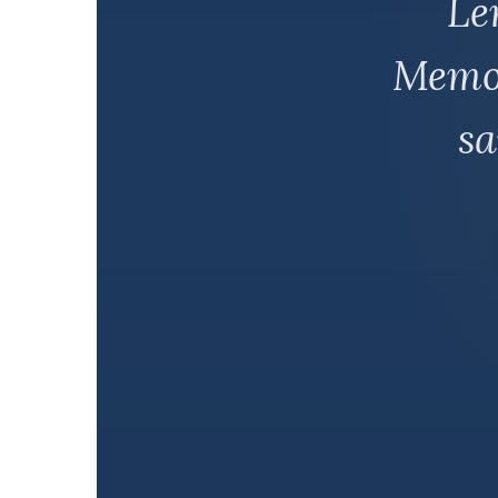
Le
Memor
s