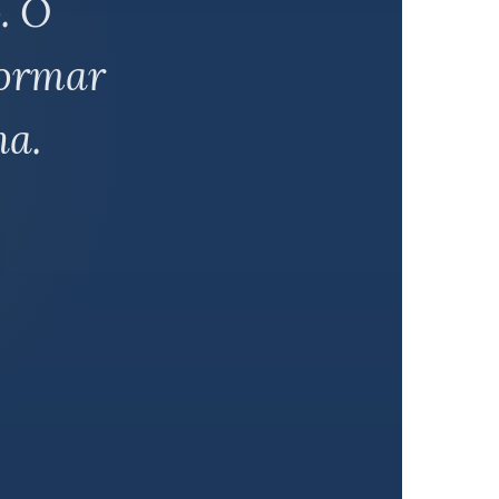
. O
formar
a.