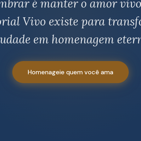
mbrar é manter o amor vivo
ial Vivo existe para trans
audade em homenagem etern
Homenageie quem você ama