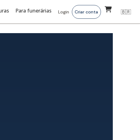
uras
Para funerárias
🇧🇷
Login
Criar conta