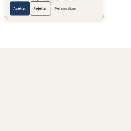
Aceitar
Rejeitar
Personalizar
Início
Fotos
Mensagens
Velas
Mais
337
Memoriais criados
325
Famílias ajudadas
Um espaço acolhedor e respeitoso para
preservar a memória de quem amamos.