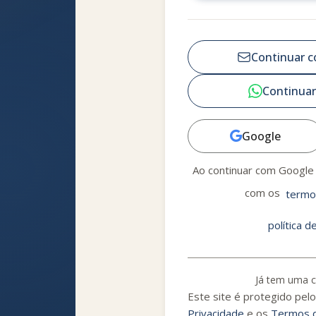
Continuar c
Continuar
Google
Ao continuar com Google
com os
termo
política d
Já tem uma 
Este site é protegido pe
Privacidade
e os
Termos d