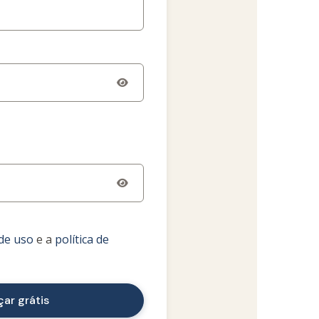
de uso
e a
política de
ar grátis