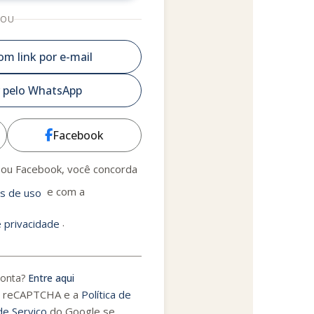
OU
om link por e-mail
 pelo WhatsApp
Facebook
 ou Facebook, você concorda
e com a
s de uso
.
e privacidade
conta?
Entre aqui
lo reCAPTCHA e a
Política de
e Serviço
do Google se