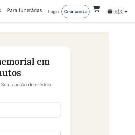
s
Para funerárias
🇧🇷
Login
Criar conta
memorial em
nutos
· Sem cartão de crédito