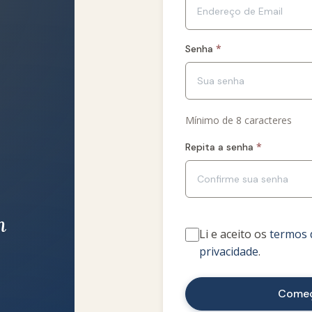
*
Senha
Mínimo de 8 caracteres
*
Repita a senha
m
Li e aceito os
termos 
privacidade
.
Começ