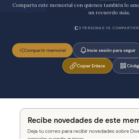
Comparta este memorial con quienes también lo amar
un recuerdo más.
L
C
l
3 PERSONAS YA COMPARTIE
Compartir memorial
Inicie sesión para seguir
Copiar Enlace
Códi
Recibe novedades de este mem
Deja tu correo para recibir novedades sobre Div
cancelar cuando quieras.