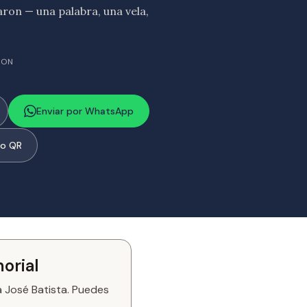
on — una palabra, una vela,
RON
Enviar por WhatsApp
go QR
orial
a José Batista. Puedes