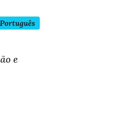
 Português
ão e