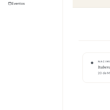
Eventos
NACIM
Itaber
20 de M