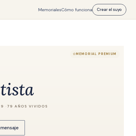
Memoriales
Cómo funciona
Crear el suyo
MEMORIAL PREMIUM
tista
09
·
79 AÑOS VIVIDOS
 mensaje