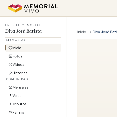
Ir al contenido principal
EN ESTE MEMORIAL
Diva José Batista
Inicio
Diva José Bat
MEMORIAS
Inicio
Fotos
Vídeos
Historias
COMUNIDAD
Mensajes
Velas
Tributos
Familia