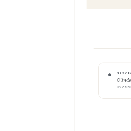
NASCI
Olind
02 de M