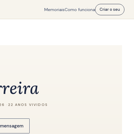
Memoriais
Como funciona
Criar o seu
rreira
026
·
22 ANOS VIVIDOS
a mensagem