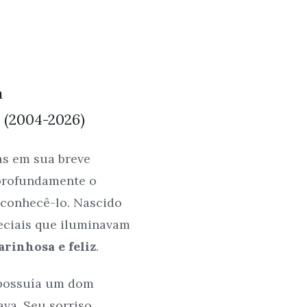
a
 (2004-2026)
as em sua breve
profundamente o
 conhecê-lo. Nascido
eciais que iluminavam
arinhosa e feliz
.
 possuía um dom
va. Seu sorriso