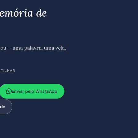
memória de
u — uma palavra, uma vela,
RTILHAR
Enviar pelo WhatsApp
ode