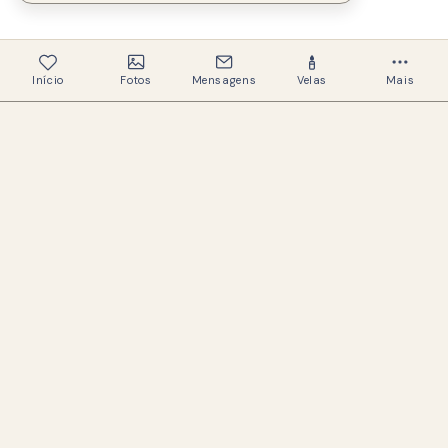
Início
Fotos
Mensagens
Velas
Mais
337
Memoriais criados
325
Famílias ajudadas
Um espaço acolhedor e respeitoso para
preservar a memória de quem amamos.
LINKS ÚTEIS
Buscar memoriais