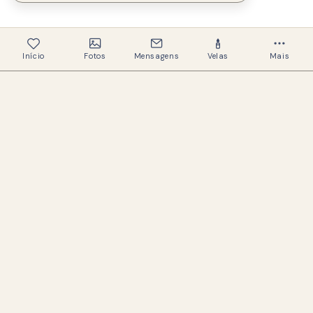
Início
Fotos
Mensagens
Velas
Mais
339
Memoriais criados
327
Famílias ajudadas
Um espaço acolhedor e respeitoso para
preservar a memória de quem amamos.
LINKS ÚTEIS
Buscar memoriais