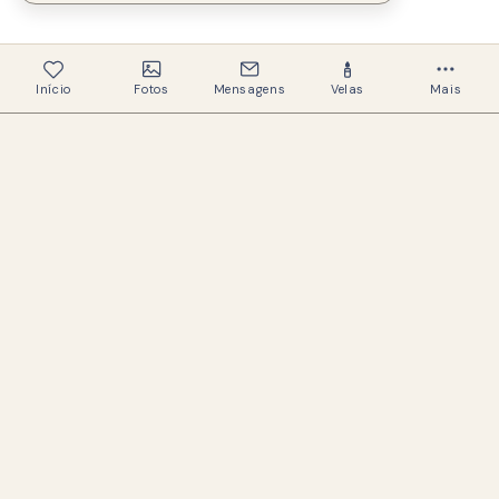
Início
Fotos
Mensagens
Velas
Mais
339
Memoriais criados
327
Famílias ajudadas
Um espaço acolhedor e respeitoso para
preservar a memória de quem amamos.
LINKS ÚTEIS
Buscar memoriais