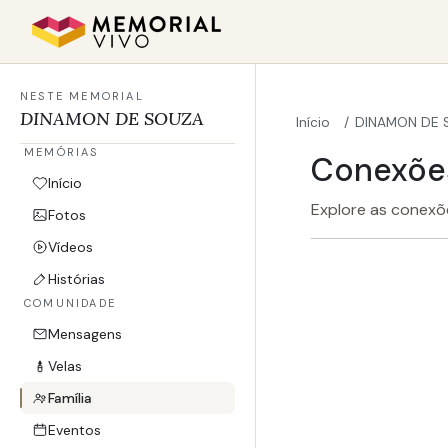
Ir para o conteúdo principal
NESTE MEMORIAL
DINAMON DE SOUZA
Início
DINAMON DE 
MEMÓRIAS
Conexões
Início
Explore as conexõe
Fotos
Vídeos
Histórias
COMUNIDADE
Mensagens
Velas
Família
Eventos