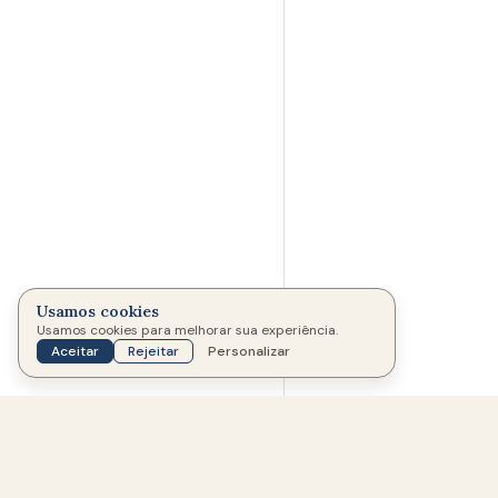
Usamos cookies
Usamos cookies para melhorar sua experiência.
MEMORIAL CRIADO POR
Aceitar
Rejeitar
Personalizar
Maio de 2026