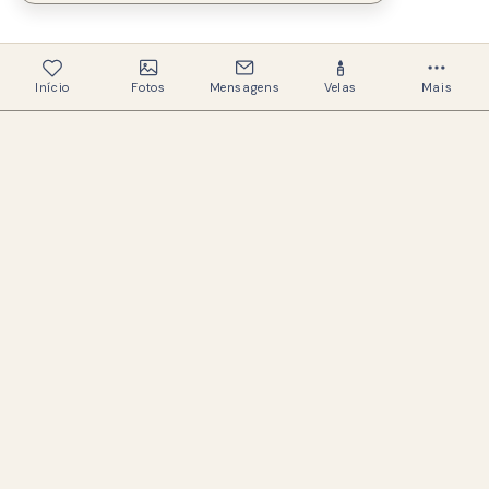
Início
Fotos
Mensagens
Velas
Mais
339
Memoriais criados
327
Famílias ajudadas
Um espaço acolhedor e respeitoso para
preservar a memória de quem amamos.
LINKS ÚTEIS
Buscar memoriais