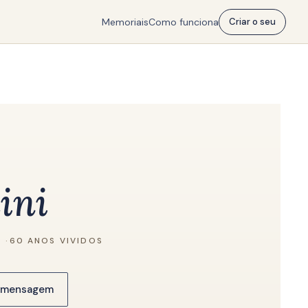
Memoriais
Como funciona
Criar o seu
ini
6
·
60 ANOS VIVIDOS
a mensagem