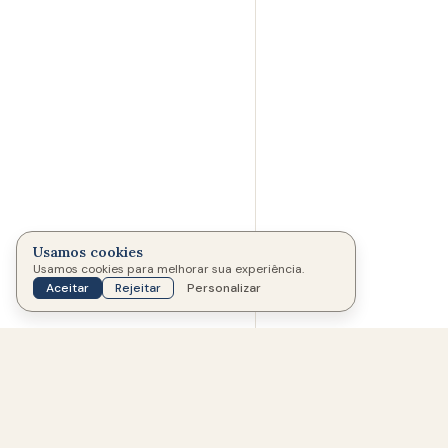
Usamos cookies
Usamos cookies para melhorar sua experiência.
MEMORIAL CRIADO POR
Aceitar
Rejeitar
Personalizar
Abril de 2026