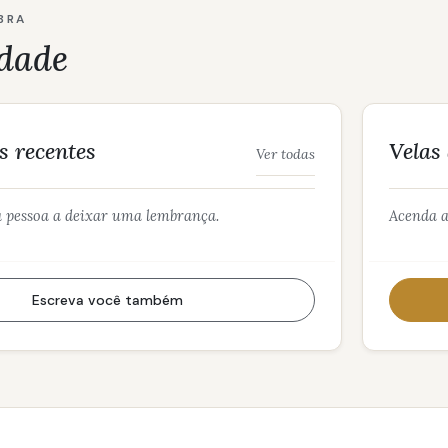
BRA
dade
 recentes
Velas
Ver todas
a pessoa a deixar uma lembrança.
Acenda a
Escreva você também