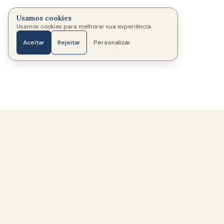
Usamos cookies
Usamos cookies para melhorar sua experiência.
Aceitar
Rejeitar
Personalizar
Início
Fotos
Mensagens
Velas
Mais
334
Memoriais criados
322
Famílias ajudadas
Um espaço acolhedor e respeitoso para