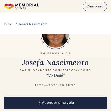
Ir para o conteúdo principal
Criar o seu
Início
Josefa Nascimento
EM MEMÓRIA DE
Josefa Nascimento
CARINHOSAMENTE CONHECIDO(A) COMO
“Vó Dedé”
1929
2026
·
96 ANOS
Acender uma vela