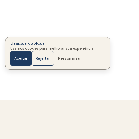
Usamos cookies
Usamos cookies para melhorar sua experiência.
Aceitar
Rejeitar
Personalizar
Início
Fotos
Mensagens
Velas
Mais
337
Memoriais criados
325
Famílias ajudadas