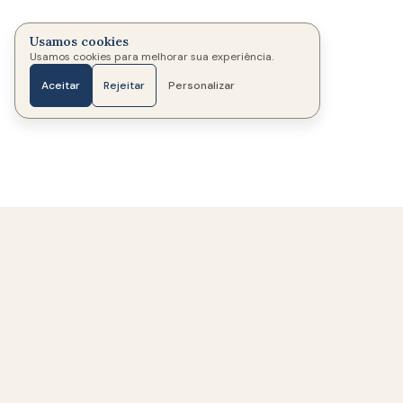
Usamos cookies
Usamos cookies para melhorar sua experiência.
Aceitar
Rejeitar
Personalizar
Início
Fotos
Mensagens
Velas
Mais
334
Memoriais criados
322
Famílias ajudadas