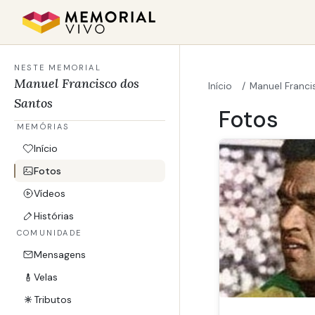
Ir para o conteúdo principal
NESTE MEMORIAL
Manuel Francisco dos
Início
Manuel Francisc
Santos
Manuel 
Fotos
MEMÓRIAS
Início
Fotos
Vídeos
Histórias
COMUNIDADE
Mensagens
Velas
Tributos