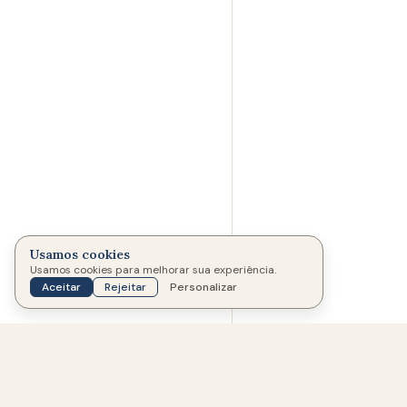
Usamos cookies
MEMORIAL CRIADO POR
Usamos cookies para melhorar sua experiência.
M
Memorial Vivo - Admin
Aceitar
Rejeitar
Personalizar
Junho de 2026