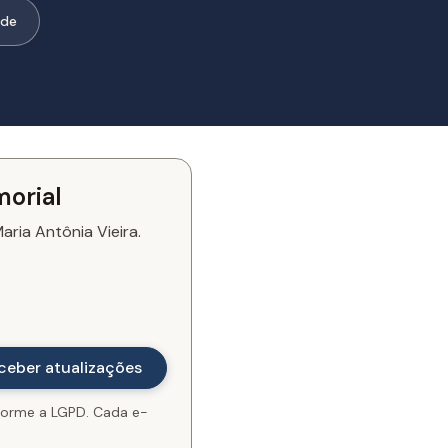
ode
morial
ria Antônia Vieira.
orme a LGPD. Cada e-