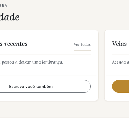
BRA
dade
 recentes
Velas
Ver todas
a pessoa a deixar uma lembrança.
Acenda a
Escreva você também