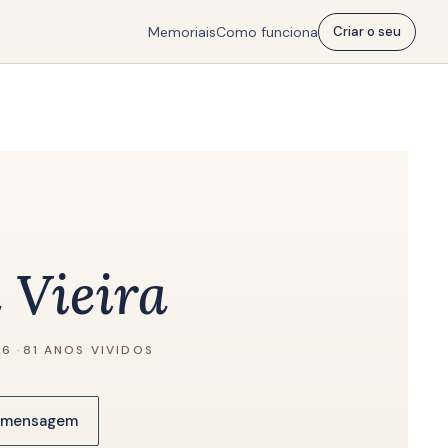
Memoriais
Como funciona
Criar o seu
 Vieira
26
·
81 ANOS VIVIDOS
a mensagem