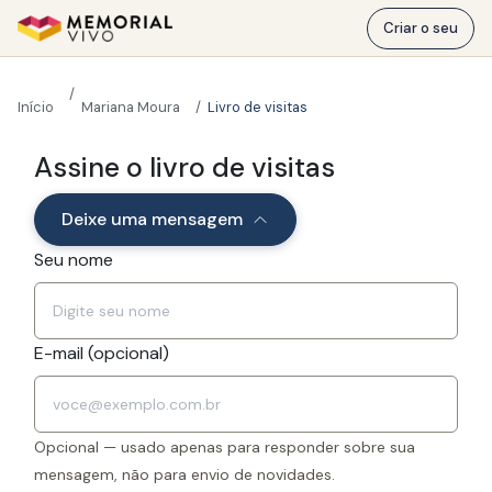
Ir para o conteúdo principal
Criar o seu
Início
Mariana Moura
Livro de visitas
Mariana Moura
Assine o livro de visitas
Deixe uma mensagem
Deixe uma mensagem neste Memorial
Seu nome
E-mail (opcional)
Opcional — usado apenas para responder sobre sua
mensagem, não para envio de novidades.