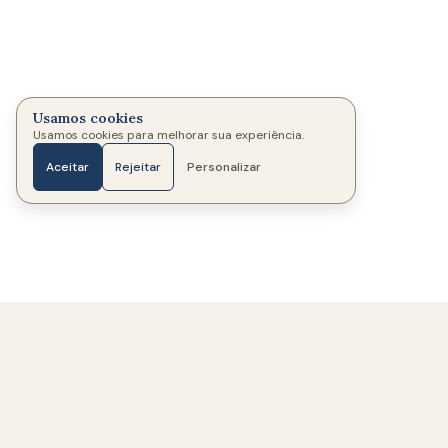
Usamos cookies
Usamos cookies para melhorar sua experiência.
Aceitar
Rejeitar
Personalizar
Início
Fotos
Mensagens
Velas
Mais
333
Memoriais criados
321
Famílias ajudadas