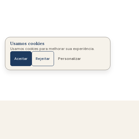
Usamos cookies
Usamos cookies para melhorar sua experiência.
Aceitar
Rejeitar
Personalizar
Início
Fotos
Mensagens
Velas
Mais
336
Memoriais criados
324
Famílias ajudadas