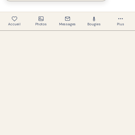
Accueil
Photos
Messages
Bougies
Plus
336
Mémoriaux créés
324
Familles aidées
Un espace chaleureux et respectueux pour
préserver la mémoire de ceux que nous aimons.
LIENS UTILES
Rechercher des mémoriaux