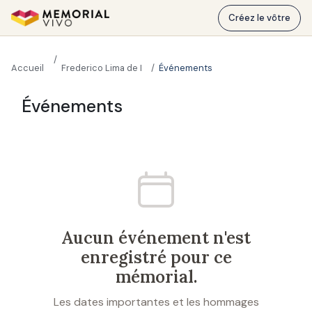
Aller au contenu principal
Créez le vôtre
Accueil
Frederico Lima de Lana
Événements
Frederico Lima de Lana
Événements
Aucun événement n'est
enregistré pour ce
mémorial.
Les dates importantes et les hommages