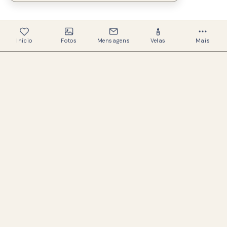
Início
Fotos
Mensagens
Velas
Mais
335
Memoriais criados
323
Famílias ajudadas
Um espaço acolhedor e respeitoso para
preservar a memória de quem amamos.
LINKS ÚTEIS
Buscar memoriais