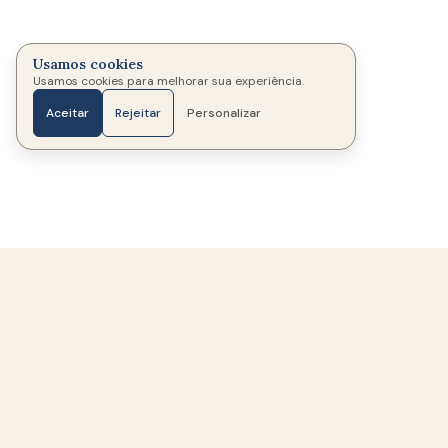
Usamos cookies
Usamos cookies para melhorar sua experiência.
Aceitar
Rejeitar
Personalizar
Início
Fotos
Mensagens
Velas
Mais
342
Memoriais criados
330
Famílias ajudadas