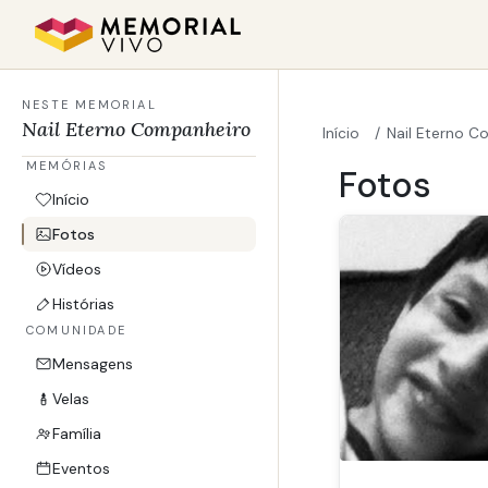
Ir para o conteúdo principal
NESTE MEMORIAL
Nail Eterno Companheiro
Início
Nail Eterno 
MEMÓRIAS
Nail Et
Fotos
Início
Fotos
Vídeos
Histórias
COMUNIDADE
Mensagens
Velas
Família
Eventos