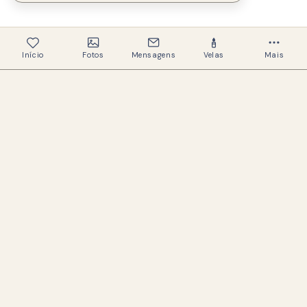
Início
Fotos
Mensagens
Velas
Mais
339
Memoriais criados
327
Famílias ajudadas
Um espaço acolhedor e respeitoso para
preservar a memória de quem amamos.
LINKS ÚTEIS
Buscar memoriais